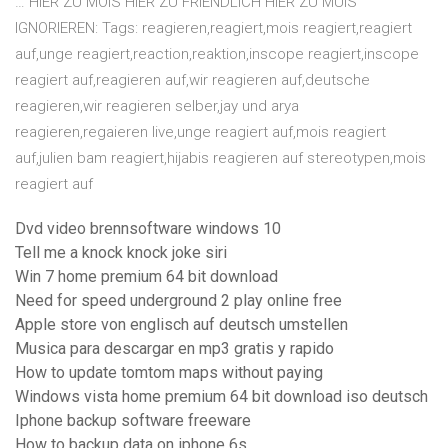
… HIER ZU MOIS HIER ZU FRIENDLICH HIER ZU MUIS
IGNORIEREN: Tags: reagieren,reagiert,mois reagiert,reagiert
auf,unge reagiert,reaction,reaktion,inscope reagiert,inscope
reagiert auf,reagieren auf,wir reagieren auf,deutsche
reagieren,wir reagieren selber,jay und arya
reagieren,regaieren live,unge reagiert auf,mois reagiert
auf,julien bam reagiert,hijabis reagieren auf stereotypen,mois
reagiert auf
Dvd video brennsoftware windows 10
Tell me a knock knock joke siri
Win 7 home premium 64 bit download
Need for speed underground 2 play online free
Apple store von englisch auf deutsch umstellen
Musica para descargar en mp3 gratis y rapido
How to update tomtom maps without paying
Windows vista home premium 64 bit download iso deutsch
Iphone backup software freeware
How to backup data on iphone 6s