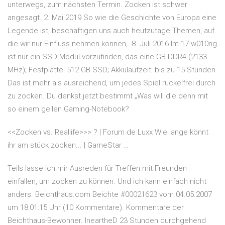
unterwegs, zum nächsten Termin. Zocken ist schwer
angesagt. 2. Mai 2019 So wie die Geschichte von Europa eine
Legende ist, beschäftigen uns auch heutzutage Themen, auf
die wir nur Einfluss nehmen können, 8. Juli 2016 Im 17-w010ng
ist nur ein SSD-Modul vorzufinden, das eine GB DDR4 (2133
MHz); Festplatte: 512 GB SSD; Akkulaufzeit: bis zu 15 Stunden
Das ist mehr als ausreichend, um jedes Spiel ruckelfrei durch
zu zocken. Du denkst jetzt bestimmt „Was will die denn mit
so einem geilen Gaming-Notebook?
<<Zocken vs. Reallife>>> ? | Forum de Luxx Wie lange könnt
ihr am stück zocken... | GameStar …
Teils lasse ich mir Ausreden für Treffen mit Freunden
einfallen, um zocken zu können. Und ich kann einfach nicht
anders. Beichthaus.com Beichte #00021623 vom 04.05.2007
um 18:01:15 Uhr (10 Kommentare). Kommentare der
Beichthaus-Bewohner. IneartheD 23 Stunden durchgehend