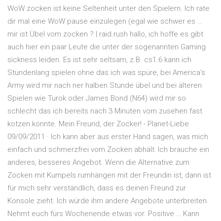
WoW zocken ist keine Seltenheit unter den Spielern. Ich rate
dir mal eine WoW pause einzulegen (egal wie schwer es …
mir ist Übel vom zocken ? | raid.rush hallo, ich hoffe es gibt
auch hier ein paar Leute die unter der sogenannten Gaming
sickness leiden. Es ist sehr seltsam, z.B. cs1.6 kann ich
Stundenlang spielen ohne das ich was spüre, bei America's
Army wird mir nach ner halben Stunde übel und bei älteren
Spielen wie Turok oder James Bond (N64) wird mir so
schlecht das ich bereits nach 3 Minuten vom zusehen fast
kotzen könnte. Mein Freund, der Zocker! - Planet-Liebe
09/09/2011 · Ich kann aber aus erster Hand sagen, was mich
einfach und schmerzfrei vom Zocken abhält: Ich brauche ein
anderes, besseres Angebot. Wenn die Alternative zum
Zocken mit Kumpels rumhängen mit der Freundin ist, dann ist
für mich sehr verständlich, dass es deinen Freund zur
Konsole zieht. Ich würde ihm andere Angebote unterbreiten.
Nehmt euch fürs Wochenende etwas vor. Positive … Kann